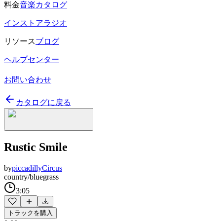
料金
音楽カタログ
インストアラジオ
リソース
ブログ
ヘルプセンター
お問い合わせ
カタログに戻る
Rustic Smile
by
piccadillyCircus
country/bluegrass
3:05
トラックを購入