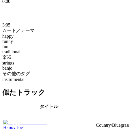
0:00
3:05
ムード／テーマ
happy
funny
fun
traditional
楽器
strings
banjo
その他のタグ
instrumental
似たトラック
タイトル
Country/Bluegrass
Happy Joe