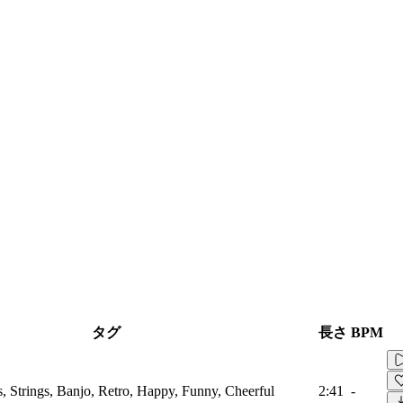
タグ
長さ
BPM
, Strings, Banjo, Retro, Happy, Funny, Cheerful
2:41
-