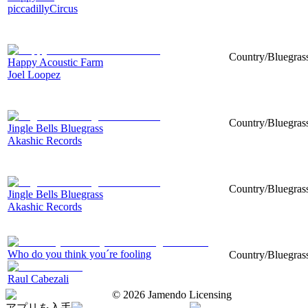
piccadillyCircus
Country/Bluegrass
Happy Acoustic Farm
Joel Loopez
Country/Bluegrass
Jingle Bells Bluegrass
Akashic Records
Country/Bluegrass
Jingle Bells Bluegrass
Akashic Records
Who do you think you´re fooling
Country/Bluegrass
Raul Cabezali
©
2026
Jamendo Licensing
アプリを入手