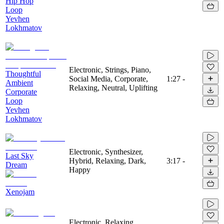
Hip Hop
Loop
Yevhen
Lokhmatov
Electronic, Strings, Piano,
Thoughtful
Social Media, Corporate,
1:27
-
Ambient
Relaxing, Neutral, Uplifting
Corporate
Loop
Yevhen
Lokhmatov
Electronic, Synthesizer,
Last Sky
Hybrid, Relaxing, Dark,
3:17
-
Dream
Happy
Xenojam
Electronic, Relaxing,