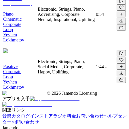
Electronic, Strings, Piano,
Piano
Advertising, Corporate,
0:54
-
Cinematic
Neutral, Inspirational, Uplifting
Corporate
Loop
Yevhen
Lokhmatov
Electronic, Strings, Piano,
Positive
Social Media, Corporate,
1:44
-
Corporate
Happy, Uplifting
Loop
Yevhen
Lokhmatov
©
2026
Jamendo Licensing
アプリを入手
関連リンク
音楽カタログ
インストアラジオ
料金
お問い合わせ
ヘルプセン
ター
お問い合わせ
Jamendo