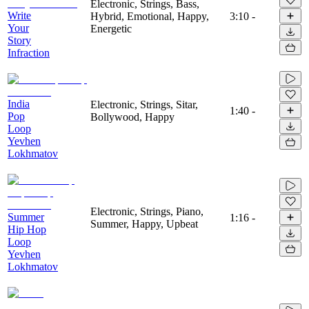
Electronic, Strings, Bass,
Write
Hybrid, Emotional, Happy,
3:10
-
Your
Energetic
Story
Infraction
India
Electronic, Strings, Sitar,
1:40
-
Pop
Bollywood, Happy
Loop
Yevhen
Lokhmatov
Electronic, Strings, Piano,
Summer
1:16
-
Summer, Happy, Upbeat
Hip Hop
Loop
Yevhen
Lokhmatov