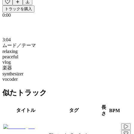
トラックを購入
0:00
3:04
ムード／テーマ
relaxing
peaceful
vlog
楽器
synthesizer
vocoder
似たトラック
長
タイトル
タグ
BPM
さ