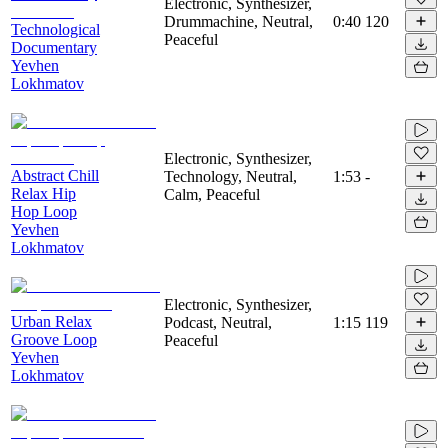
Electronic, Synthesizer,
Drummachine, Neutral,
0:40
120
Technological
Peaceful
Documentary
Yevhen
Lokhmatov
Electronic, Synthesizer,
Abstract Chill
Technology, Neutral,
1:53
-
Relax Hip
Calm, Peaceful
Hop Loop
Yevhen
Lokhmatov
Electronic, Synthesizer,
Urban Relax
Podcast, Neutral,
1:15
119
Groove Loop
Peaceful
Yevhen
Lokhmatov