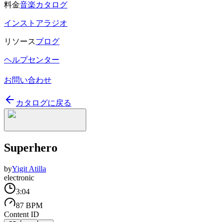
料金
音楽カタログ
インストアラジオ
リソース
ブログ
ヘルプセンター
お問い合わせ
カタログに戻る
Superhero
by
Yigit Atilla
electronic
3:04
87 BPM
Content ID