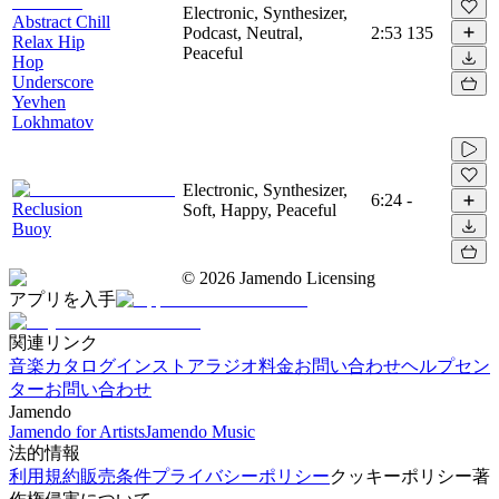
Electronic, Synthesizer,
Abstract Chill
Podcast, Neutral,
2:53
135
Relax Hip
Peaceful
Hop
Underscore
Yevhen
Lokhmatov
Electronic, Synthesizer,
6:24
-
Reclusion
Soft, Happy, Peaceful
Buoy
©
2026
Jamendo Licensing
アプリを入手
関連リンク
音楽カタログ
インストアラジオ
料金
お問い合わせ
ヘルプセン
ター
お問い合わせ
Jamendo
Jamendo for Artists
Jamendo Music
法的情報
利用規約
販売条件
プライバシーポリシー
クッキーポリシー
著