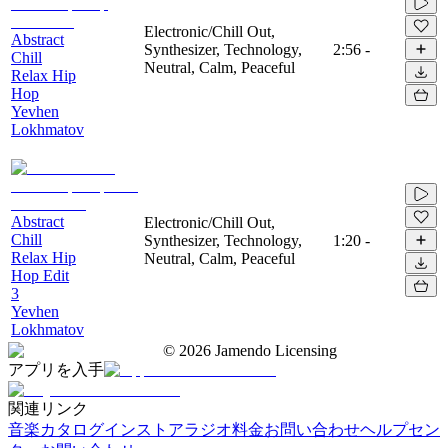
Electronic/Chill Out,
Abstract
Synthesizer, Technology,
2:56
-
Chill
Neutral, Calm, Peaceful
Relax Hip
Hop
Yevhen
Lokhmatov
Abstract
Electronic/Chill Out,
Chill
Synthesizer, Technology,
1:20
-
Relax Hip
Neutral, Calm, Peaceful
Hop Edit
3
Yevhen
Lokhmatov
©
2026
Jamendo Licensing
アプリを入手
関連リンク
音楽カタログ
インストアラジオ
料金
お問い合わせ
ヘルプセン