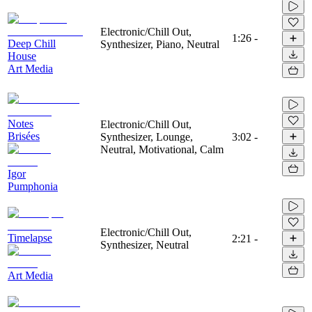
Electronic/Chill Out,
1:26
-
Deep Chill
Synthesizer, Piano, Neutral
House
Art Media
Notes
Electronic/Chill Out,
Brisées
Synthesizer, Lounge,
3:02
-
Neutral, Motivational, Calm
Igor
Pumphonia
Electronic/Chill Out,
Timelapse
2:21
-
Synthesizer, Neutral
Art Media