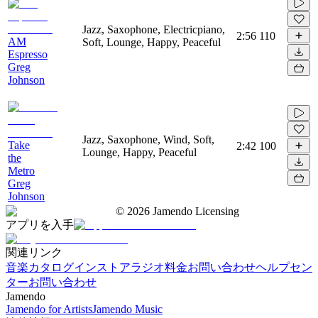
Jazz, Saxophone, Electricpiano,
2:56
110
AM
Soft, Lounge, Happy, Peaceful
Espresso
Greg
Johnson
Jazz, Saxophone, Wind, Soft,
Take
2:42
100
Lounge, Happy, Peaceful
the
Metro
Greg
Johnson
©
2026
Jamendo Licensing
アプリを入手
関連リンク
音楽カタログ
インストアラジオ
料金
お問い合わせ
ヘルプセン
ター
お問い合わせ
Jamendo
Jamendo for Artists
Jamendo Music