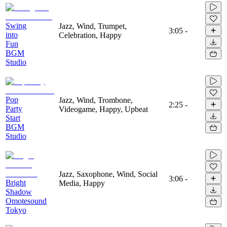
Swing
Jazz, Wind, Trumpet,
3:05
-
into
Celebration, Happy
Fun
BGM
Studio
Pop
Jazz, Wind, Trombone,
2:25
-
Party
Videogame, Happy, Upbeat
Start
BGM
Studio
Jazz, Saxophone, Wind, Social
3:06
-
Bright
Media, Happy
Shadow
Omotesound
Tokyo