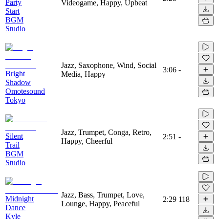
Party
Videogame, Happy, Upbeat
Start
BGM
Studio
Jazz, Saxophone, Wind, Social
3:06
-
Bright
Media, Happy
Shadow
Omotesound
Tokyo
Jazz, Trumpet, Conga, Retro,
Silent
2:51
-
Happy, Cheerful
Trail
BGM
Studio
Jazz, Bass, Trumpet, Love,
Midnight
2:29
118
Lounge, Happy, Peaceful
Dance
Kyle