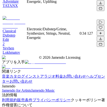
Adventure
Energetic, Uplifting
TATANX
Electronic/Dubstep/Grime,
Classical
Synthesizer, Strings, Neutral,
0:34
127
Dubstep
Energetic
Edit
2
Yevhen
Lokhmatov
©
2026
Jamendo Licensing
アプリを入手
関連リンク
音楽カタログ
インストアラジオ
料金
お問い合わせ
ヘルプセン
ター
お問い合わせ
Jamendo
Jamendo for Artists
Jamendo Music
法的情報
利用規約
販売条件
プライバシーポリシー
クッキーポリシー
著
作権侵害について