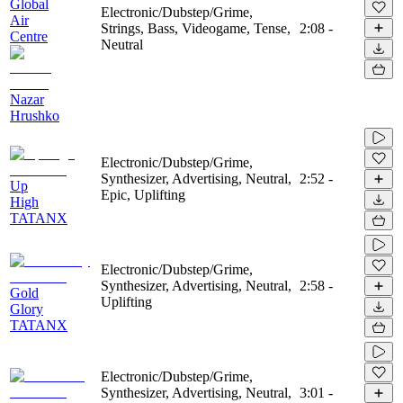
Global
Electronic/Dubstep/Grime,
Air
Strings, Bass, Videogame, Tense,
2:08
-
Centre
Neutral
Nazar
Hrushko
Electronic/Dubstep/Grime,
Synthesizer, Advertising, Neutral,
2:52
-
Up
Epic, Uplifting
High
TATANX
Electronic/Dubstep/Grime,
Synthesizer, Advertising, Neutral,
2:58
-
Gold
Uplifting
Glory
TATANX
Electronic/Dubstep/Grime,
Synthesizer, Advertising, Neutral,
3:01
-