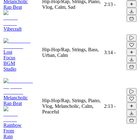
Melancholic
Hip-Hop/Rap, Strings, Piano,
2:13
-
Rap Beat
Vlog, Calm, Sad
Vibecraft
Hip-Hop/Rap, Strings, Bass,
Lost
3:14
-
Urban, Calm
Focus
BGM
Studio
Melancholic
Hip-Hop/Rap, Strings, Piano,
Rap Beat
Vlog, Melancholic, Calm,
2:13
-
Peaceful
Rainbow
From
Rain