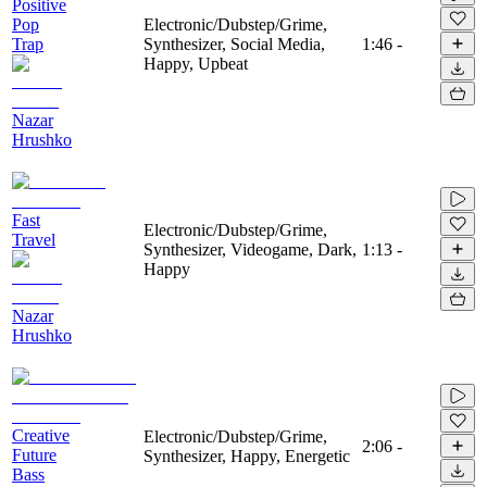
Positive
Pop
Electronic/Dubstep/Grime,
Trap
Synthesizer, Social Media,
1:46
-
Happy, Upbeat
Nazar
Hrushko
Fast
Electronic/Dubstep/Grime,
Travel
Synthesizer, Videogame, Dark,
1:13
-
Happy
Nazar
Hrushko
Creative
Electronic/Dubstep/Grime,
2:06
-
Future
Synthesizer, Happy, Energetic
Bass