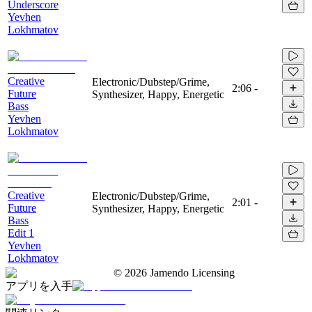
Underscore
Yevhen
Lokhmatov
Creative
Electronic/Dubstep/Grime,
2:06
-
Future
Synthesizer, Happy, Energetic
Bass
Yevhen
Lokhmatov
Creative
Electronic/Dubstep/Grime,
2:01
-
Future
Synthesizer, Happy, Energetic
Bass
Edit 1
Yevhen
Lokhmatov
©
2026
Jamendo Licensing
アプリを入手