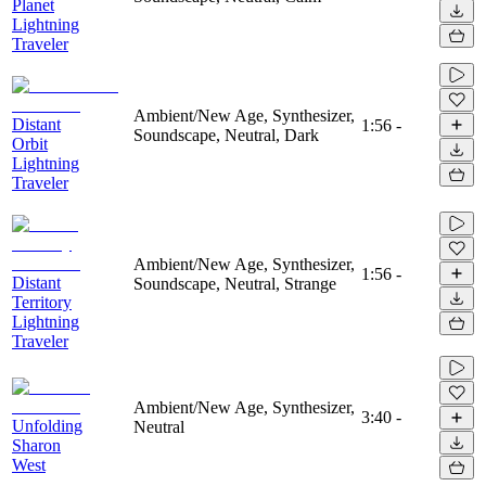
Planet
Lightning
Traveler
Ambient/New Age, Synthesizer,
Distant
1:56
-
Soundscape, Neutral, Dark
Orbit
Lightning
Traveler
Ambient/New Age, Synthesizer,
1:56
-
Distant
Soundscape, Neutral, Strange
Territory
Lightning
Traveler
Ambient/New Age, Synthesizer,
3:40
-
Unfolding
Neutral
Sharon
West