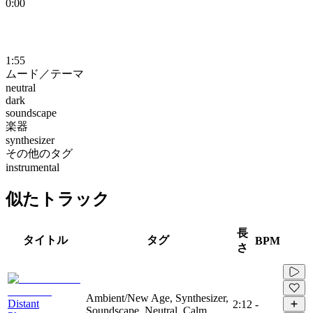
0:00
1:55
ムード／テーマ
neutral
dark
soundscape
楽器
synthesizer
その他のタグ
instrumental
似たトラック
長
タイトル
タグ
BPM
さ
Ambient/New Age, Synthesizer,
Distant
2:12
-
Soundscape, Neutral, Calm