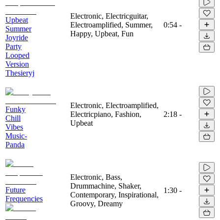
Electronic, Electricguitar,
Upbeat
Electroamplified, Summer,
0:54
-
Summer
Happy, Upbeat, Fun
Joyride
Party
Looped
Version
Thesieryj
Electronic, Electroamplified,
Funky
Electricpiano, Fashion,
2:18
-
Chill
Upbeat
Vibes
Music-
Panda
Electronic, Bass,
Drummachine, Shaker,
Future
1:30
-
Contemporary, Inspirational,
Frequencies
Groovy, Dreamy