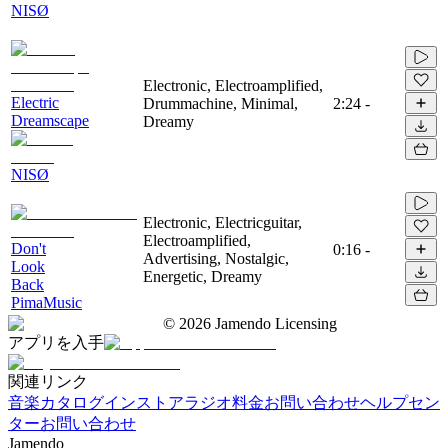
NISØ
Electronic, Electroamplified,
Electric
Drummachine, Minimal,
2:24
-
Dreamscape
Dreamy
NISØ
Electronic, Electricguitar,
Electroamplified,
Don't
0:16
-
Advertising, Nostalgic,
Look
Energetic, Dreamy
Back
PimaMusic
©
2026
Jamendo Licensing
アプリを入手
関連リンク
音楽カタログ
インストアラジオ
料金
お問い合わせ
ヘルプセン
ター
お問い合わせ
Jamendo