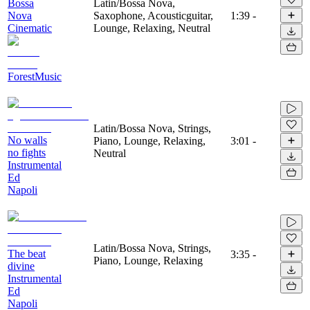
Bossa
Latin/Bossa Nova,
Nova
Saxophone, Acousticguitar,
1:39
-
Cinematic
Lounge, Relaxing, Neutral
ForestMusic
Latin/Bossa Nova, Strings,
No walls
Piano, Lounge, Relaxing,
3:01
-
no fights
Neutral
Instrumental
Ed
Napoli
Latin/Bossa Nova, Strings,
The beat
3:35
-
Piano, Lounge, Relaxing
divine
Instrumental
Ed
Napoli