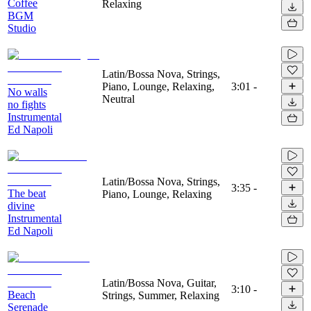
Coffee
Relaxing
BGM
Studio
Latin/Bossa Nova, Strings,
Piano, Lounge, Relaxing,
3:01
-
No walls
Neutral
no fights
Instrumental
Ed Napoli
Latin/Bossa Nova, Strings,
3:35
-
The beat
Piano, Lounge, Relaxing
divine
Instrumental
Ed Napoli
Latin/Bossa Nova, Guitar,
3:10
-
Beach
Strings, Summer, Relaxing
Serenade