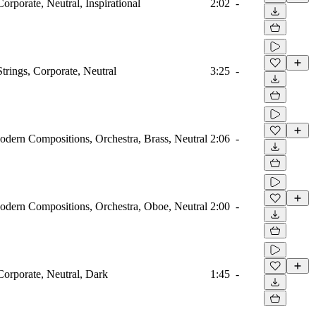
Corporate, Neutral, Inspirational
2:02
-
Strings, Corporate, Neutral
3:25
-
odern Compositions, Orchestra, Brass, Neutral
2:06
-
odern Compositions, Orchestra, Oboe, Neutral
2:00
-
Corporate, Neutral, Dark
1:45
-