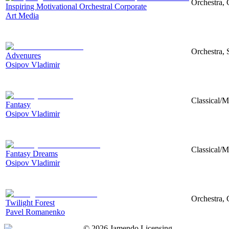
Orchestra, 
Inspiring Motivational Orchestral Corporate
Art Media
Orchestra, 
Advenures
Osipov Vladimir
Classical/M
Fantasy
Osipov Vladimir
Classical/M
Fantasy Dreams
Osipov Vladimir
Orchestra, 
Twilight Forest
Pavel Romanenko
©
2026
Jamendo Licensing