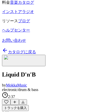
料金
音楽カタログ
インストアラジオ
リソース
ブログ
ヘルプセンター
お問い合わせ
カタログに戻る
Liquid D'n'B
by
MokkaMusic
electronic/drum & bass
2:37
トラックを購入