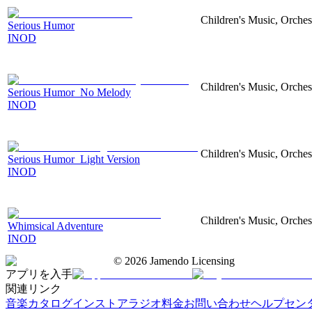
Children's Music, Orches
Serious Humor
INOD
Children's Music, Orches
Serious Humor_No Melody
INOD
Children's Music, Orches
Serious Humor_Light Version
INOD
Children's Music, Orches
Whimsical Adventure
INOD
©
2026
Jamendo Licensing
アプリを入手
関連リンク
音楽カタログ
インストアラジオ
料金
お問い合わせ
ヘルプセン