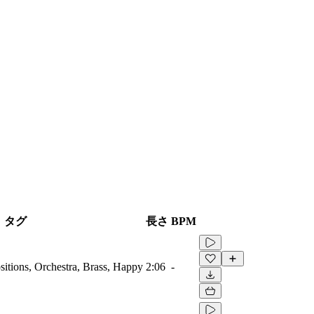
タグ
長さ
BPM
itions, Orchestra, Brass, Happy
2:06
-