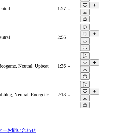
eutral
1:57
-
eutral
2:56
-
ideogame, Neutral, Upbeat
1:36
-
ubbing, Neutral, Energetic
2:18
-
ター
お問い合わせ