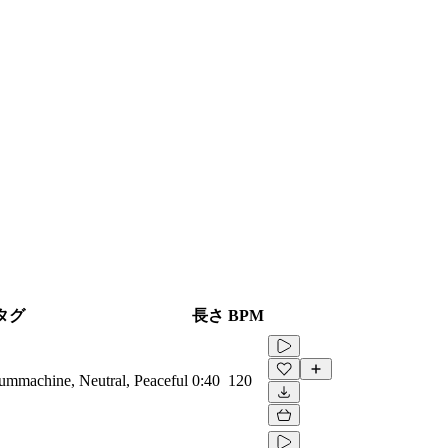
タグ
長さ
BPM
rummachine, Neutral, Peaceful
0:40
120