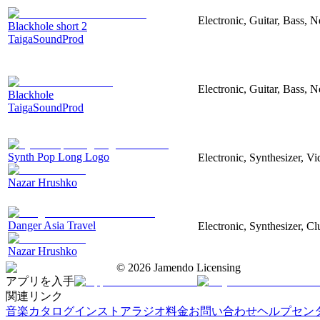
Electronic, Guitar, Bass, N
Blackhole short 2
TaigaSoundProd
Electronic, Guitar, Bass, N
Blackhole
TaigaSoundProd
Synth Pop Long Logo
Electronic, Synthesizer, V
Nazar Hrushko
Danger Asia Travel
Electronic, Synthesizer, Cl
Nazar Hrushko
©
2026
Jamendo Licensing
アプリを入手
関連リンク
音楽カタログ
インストアラジオ
料金
お問い合わせ
ヘルプセン