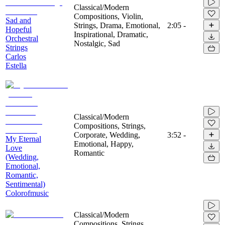
Classical/Modern
Compositions, Violin,
Sad and
Strings, Drama, Emotional,
2:05
-
Hopeful
Inspirational, Dramatic,
Orchestral
Nostalgic, Sad
Strings
Carlos
Estella
Classical/Modern
Compositions, Strings,
Corporate, Wedding,
3:52
-
My Eternal
Emotional, Happy,
Love
Romantic
(Wedding,
Emotional,
Romantic,
Sentimental)
Colorofmusic
Classical/Modern
Compositions, Strings,