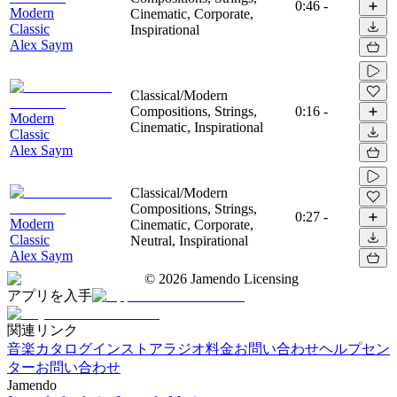
0:46
-
Modern
Cinematic, Corporate,
Classic
Inspirational
Alex Saym
Classical/Modern
Compositions, Strings,
0:16
-
Modern
Cinematic, Inspirational
Classic
Alex Saym
Classical/Modern
Compositions, Strings,
0:27
-
Modern
Cinematic, Corporate,
Classic
Neutral, Inspirational
Alex Saym
©
2026
Jamendo Licensing
アプリを入手
関連リンク
音楽カタログ
インストアラジオ
料金
お問い合わせ
ヘルプセン
ター
お問い合わせ
Jamendo