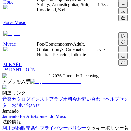
Hope
Strings, Acousticguitar, Soft,
1:58
-
Emotional, Sad
ForestMusic
Mystic
Pop/Contemporary/Adult,
Guitar, Strings, Cinematic,
5:17
-
Neutral, Peaceful, Intimate
MIKAËL
PARANTHOËN
©
2026
Jamendo Licensing
アプリを入手
関連リンク
音楽カタログ
インストアラジオ
料金
お問い合わせ
ヘルプセン
ター
お問い合わせ
Jamendo
Jamendo for Artists
Jamendo Music
法的情報
利用規約
販売条件
プライバシーポリシー
クッキーポリシー
著