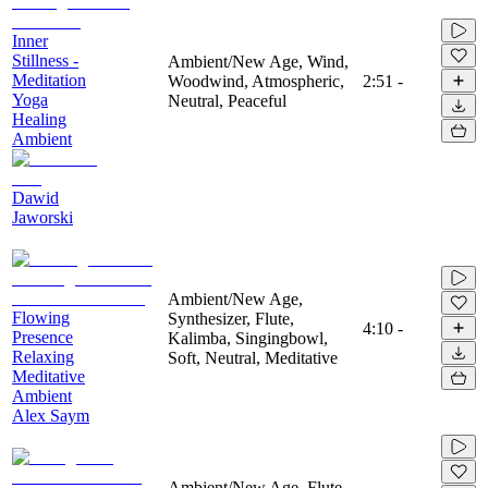
Inner
Stillness -
Ambient/New Age, Wind,
Meditation
Woodwind, Atmospheric,
2:51
-
Yoga
Neutral, Peaceful
Healing
Ambient
Dawid
Jaworski
Ambient/New Age,
Flowing
Synthesizer, Flute,
4:10
-
Presence
Kalimba, Singingbowl,
Relaxing
Soft, Neutral, Meditative
Meditative
Ambient
Alex Saym
Ambient/New Age, Flute,