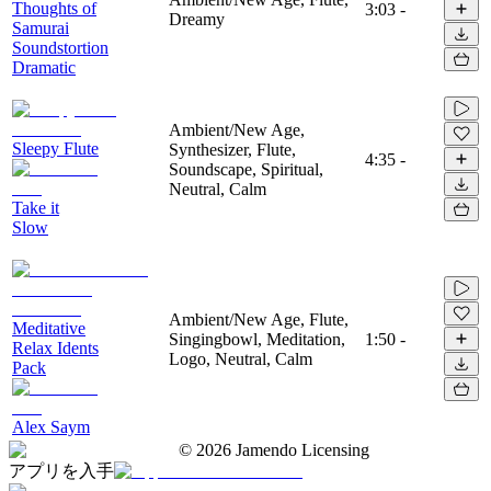
Thoughts of
3:03
-
Dreamy
Samurai
Soundstortion
Dramatic
Ambient/New Age,
Sleepy Flute
Synthesizer, Flute,
4:35
-
Soundscape, Spiritual,
Neutral, Calm
Take it
Slow
Ambient/New Age, Flute,
Meditative
Singingbowl, Meditation,
1:50
-
Relax Idents
Logo, Neutral, Calm
Pack
Alex Saym
©
2026
Jamendo Licensing
アプリを入手