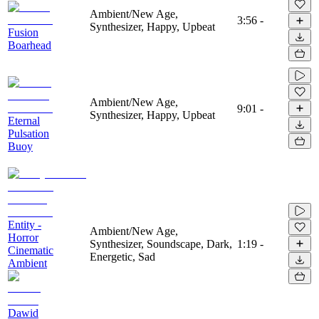
Ambient/New Age,
3:56
-
Synthesizer, Happy, Upbeat
Fusion
Boarhead
Ambient/New Age,
9:01
-
Synthesizer, Happy, Upbeat
Eternal
Pulsation
Buoy
Entity -
Ambient/New Age,
Horror
Synthesizer, Soundscape, Dark,
1:19
-
Cinematic
Energetic, Sad
Ambient
Dawid