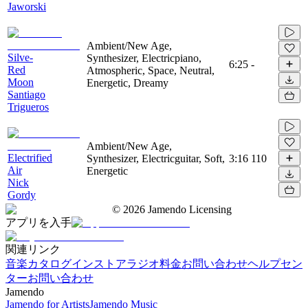
Jaworski
Ambient/New Age,
Silve-
Synthesizer, Electricpiano,
6:25
-
Red
Atmospheric, Space, Neutral,
Moon
Energetic, Dreamy
Santiago
Trigueros
Ambient/New Age,
Electrified
Synthesizer, Electricguitar, Soft,
3:16
110
Air
Energetic
Nick
Gordy
©
2026
Jamendo Licensing
アプリを入手
関連リンク
音楽カタログ
インストアラジオ
料金
お問い合わせ
ヘルプセン
ター
お問い合わせ
Jamendo
Jamendo for Artists
Jamendo Music