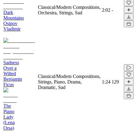
Classical/Modern Compositions,
2:02
-
Dark
Orchestra, Strings, Sad
Mountains
Osipov
Vladimir
Sadness
Over a
Wilted
Classical/Modern Compositions,
Benjamin
Strings, Piano, Drama,
1:24
129
Ficus
Dramatic, Sad
The
Piano
Lady
(Lena
Orsa)