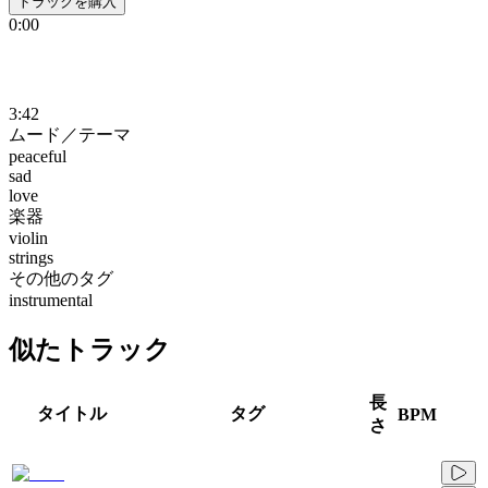
トラックを購入
0:00
3:42
ムード／テーマ
peaceful
sad
love
楽器
violin
strings
その他のタグ
instrumental
似たトラック
長
タイトル
タグ
BPM
さ