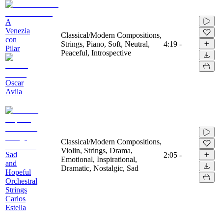
A
Venezia
Classical/Modern Compositions,
con
Strings, Piano, Soft, Neutral,
4:19
-
Pilar
Peaceful, Introspective
Oscar
Avila
Classical/Modern Compositions,
Violin, Strings, Drama,
Sad
2:05
-
Emotional, Inspirational,
and
Dramatic, Nostalgic, Sad
Hopeful
Orchestral
Strings
Carlos
Estella