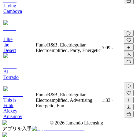
Living
Camboya
LIke
the
Funk/R&B, Electricguitar,
5:09
-
Desert
Electroamplified, Party, Energetic
Al
Torrado
Funk/R&B, Electricguitar,
This is
Electroamplified, Advertising,
1:33
-
Funk
Energetic, Fun
Alexey
Anisimov
©
2026
Jamendo Licensing
アプリを入手