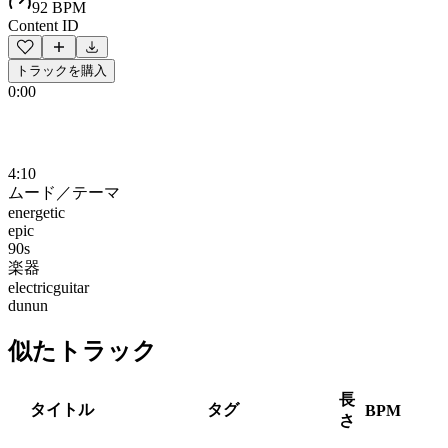
92 BPM
Content ID
トラックを購入
0:00
4:10
ムード／テーマ
energetic
epic
90s
楽器
electricguitar
dunun
似たトラック
長
タイトル
タグ
BPM
さ