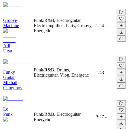
Groove
Funk/R&B, Electricguitar,
Machine
Electroamplified, Party, Groovy,
1:54
-
Energetic
Adi
Ursu
Funk/R&B, Drums,
Funky
1:43
-
Electricguitar, Vlog, Energetic
Guitar
Mikhail
Chugunov
Le
Punk
Funk/R&B, Electricguitar,
3:27
-
Energetic