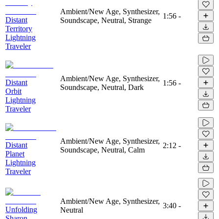
Ambient/New Age, Synthesizer,
1:56
-
Distant
Soundscape, Neutral, Strange
Territory
Lightning
Traveler
Ambient/New Age, Synthesizer,
Distant
1:56
-
Soundscape, Neutral, Dark
Orbit
Lightning
Traveler
Ambient/New Age, Synthesizer,
Distant
2:12
-
Soundscape, Neutral, Calm
Planet
Lightning
Traveler
Ambient/New Age, Synthesizer,
3:40
-
Unfolding
Neutral
Sharon