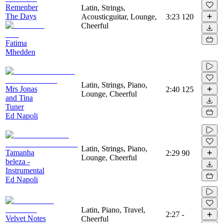
Remenber
Latin, Strings,
The Days
Acousticguitar, Lounge,
3:23
120
Cheerful
Fatima
Mhedden
Latin, Strings, Piano,
Mrs Jonas
2:40
125
Lounge, Cheerful
and Tina
Tuner
Ed Napoli
Latin, Strings, Piano,
Tamanha
2:29
90
Lounge, Cheerful
beleza -
Instrumental
Ed Napoli
Latin, Piano, Travel,
2:27
-
Velvet Notes
Cheerful