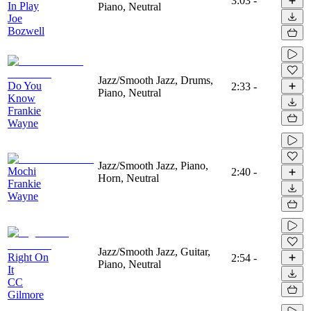
3:03
-
In Play
Piano, Neutral
Joe
Bozwell
Jazz/Smooth Jazz, Drums,
Do You
2:33
-
Piano, Neutral
Know
Frankie
Wayne
Jazz/Smooth Jazz, Piano,
Mochi
2:40
-
Horn, Neutral
Frankie
Wayne
Jazz/Smooth Jazz, Guitar,
Right On
2:54
-
Piano, Neutral
It
CC
Gilmore