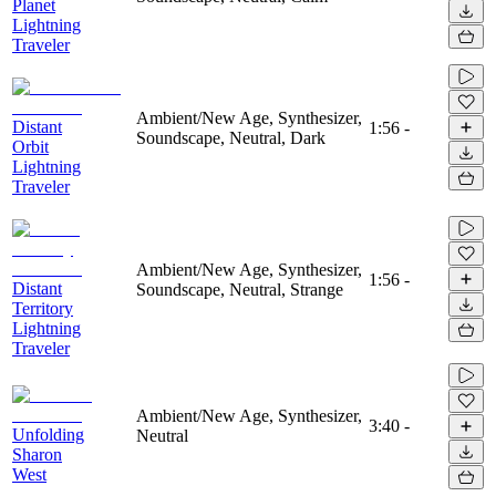
Planet
Lightning
Traveler
Ambient/New Age, Synthesizer,
Distant
1:56
-
Soundscape, Neutral, Dark
Orbit
Lightning
Traveler
Ambient/New Age, Synthesizer,
1:56
-
Distant
Soundscape, Neutral, Strange
Territory
Lightning
Traveler
Ambient/New Age, Synthesizer,
3:40
-
Unfolding
Neutral
Sharon
West