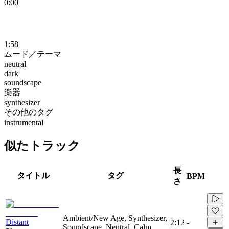
0:00
1:58
ムード／テーマ
neutral
dark
soundscape
楽器
synthesizer
その他のタグ
instrumental
似たトラック
長
タイトル
タグ
BPM
さ
Ambient/New Age, Synthesizer,
Distant
2:12
-
Soundscape, Neutral, Calm