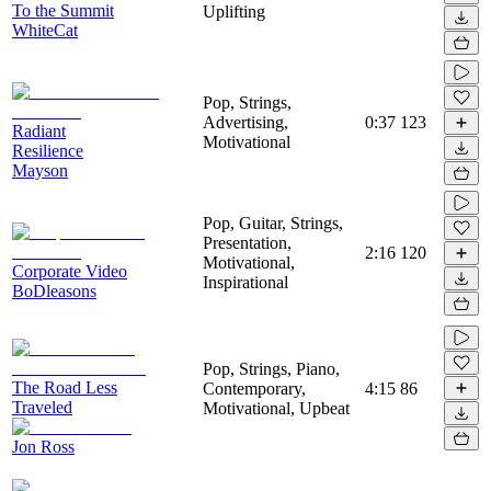
To the Summit
Uplifting
WhiteCat
Pop, Strings,
Advertising,
0:37
123
Radiant
Motivational
Resilience
Mayson
Pop, Guitar, Strings,
Presentation,
2:16
120
Motivational,
Corporate Video
Inspirational
BoDleasons
Pop, Strings, Piano,
The Road Less
Contemporary,
4:15
86
Traveled
Motivational, Upbeat
Jon Ross