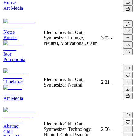
House
Art Media
Notes
Electronic/Chill Out,
Brisées
Synthesizer, Lounge,
3:02
-
Neutral, Motivational, Calm
Igor
Pumphonia
Electronic/Chill Out,
Timelapse
2:21
-
Synthesizer, Neutral
Art Media
Electronic/Chill Out,
Abstract
Synthesizer, Technology,
2:56
-
Chill
Neutral, Calm, Peaceful