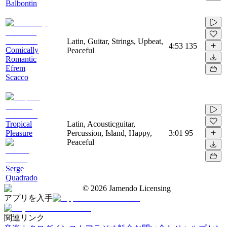
Balbontin
Latin, Guitar, Strings, Upbeat,
4:53
135
Comically
Peaceful
Romantic
Efrem
Scacco
Tropical
Latin, Acousticguitar,
Pleasure
Percussion, Island, Happy,
3:01
95
Peaceful
Serge
Quadrado
©
2026
Jamendo Licensing
アプリを入手
関連リンク