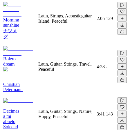
Latin, Strings, Acousticguitar,
2:05
129
Morning
Island, Peaceful
sunshine
ナツメ
グ
Bolero
dream
Latin, Guitar, Strings, Travel,
4:28
-
Peaceful
Christian
Petermann
Decimas
Latin, Guitar, Strings, Nature,
3:41
143
a mi
Happy, Peaceful
abuelo
Soledad