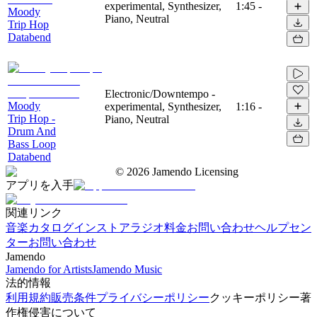
experimental, Synthesizer,
1:45
-
Moody
Piano, Neutral
Trip Hop
Databend
Electronic/Downtempo -
Moody
experimental, Synthesizer,
1:16
-
Trip Hop -
Piano, Neutral
Drum And
Bass Loop
Databend
©
2026
Jamendo Licensing
アプリを入手
関連リンク
音楽カタログ
インストアラジオ
料金
お問い合わせ
ヘルプセン
ター
お問い合わせ
Jamendo
Jamendo for Artists
Jamendo Music
法的情報
利用規約
販売条件
プライバシーポリシー
クッキーポリシー
著
作権侵害について