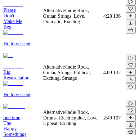
Please
Alternative/Indie Rock,
Don't
Guitar, Strings, Love,
4:28
136
Make Me
Dramatic, Exciting
Beg
Heifervescent
Alternative/Indie Rock,
Big
Guitar, Strings, Political,
4:09
132
Resuscitation
Exciting, Strange
Heifervescent
Alternative/Indie Rock,
one time
Drums, Electricguitar, Love,
2:49
107
The
Upbeat, Exciting
Happy
Somethings