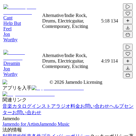
Alternative/Indie Rock,
Cant
Drums, Electricguitar,
5:18
134
Help But
Contemporary, Exciting
Feel
Jon
Worthy
Alternative/Indie Rock,
Drums, Electricguitar,
4:19
114
Dreamin
Contemporary, Exciting
Jon
Worthy
©
2026
Jamendo Licensing
アプリを入手
関連リンク
音楽カタログ
インストアラジオ
料金
お問い合わせ
ヘルプセン
ター
お問い合わせ
Jamendo
Jamendo for Artists
Jamendo Music
法的情報