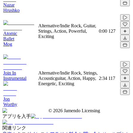
Nazar
Hrushko
Alternative/Indie Rock, Guitar,
Strings, Action, Powerful,
0:00
127
Atomic
Exciting
Ballet
Mog
Join In
Alternative/Indie Rock, Strings,
Instrumental
Acousticguitar, Action, Happy,
2:34
117
Energetic, Exciting
Jon
Worthy
©
2026
Jamendo Licensing
アプリを入手
関連リンク