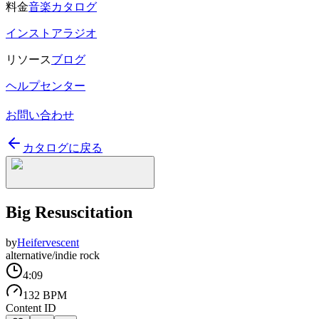
料金
音楽カタログ
インストアラジオ
リソース
ブログ
ヘルプセンター
お問い合わせ
カタログに戻る
Big Resuscitation
by
Heifervescent
alternative/indie rock
4:09
132 BPM
Content ID