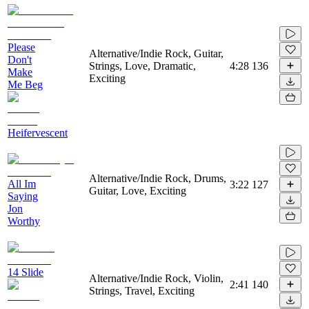
Please
Alternative/Indie Rock, Guitar,
Don't
Strings, Love, Dramatic,
4:28
136
Make
Exciting
Me Beg
Heifervescent
Alternative/Indie Rock, Drums,
All Im
3:22
127
Guitar, Love, Exciting
Saying
Jon
Worthy
14 Slide
Alternative/Indie Rock, Violin,
2:41
140
Strings, Travel, Exciting