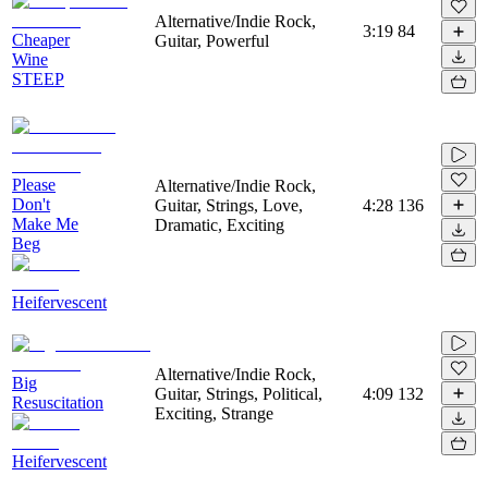
Alternative/Indie Rock,
3:19
84
Cheaper
Guitar, Powerful
Wine
STEEP
Please
Alternative/Indie Rock,
Don't
Guitar, Strings, Love,
4:28
136
Make Me
Dramatic, Exciting
Beg
Heifervescent
Alternative/Indie Rock,
Big
Guitar, Strings, Political,
4:09
132
Resuscitation
Exciting, Strange
Heifervescent