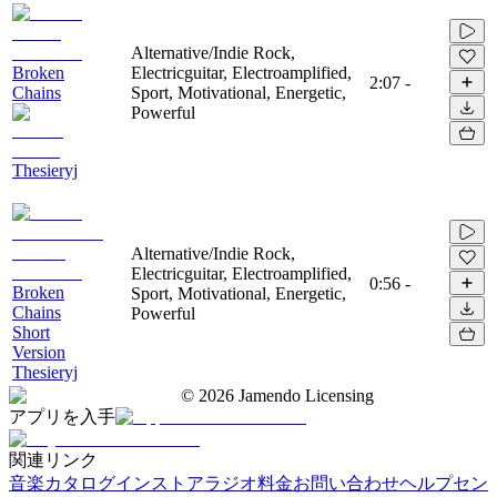
Alternative/Indie Rock,
Broken
Electricguitar, Electroamplified,
2:07
-
Chains
Sport, Motivational, Energetic,
Powerful
Thesieryj
Alternative/Indie Rock,
Electricguitar, Electroamplified,
0:56
-
Broken
Sport, Motivational, Energetic,
Chains
Powerful
Short
Version
Thesieryj
©
2026
Jamendo Licensing
アプリを入手
関連リンク
音楽カタログ
インストアラジオ
料金
お問い合わせ
ヘルプセン