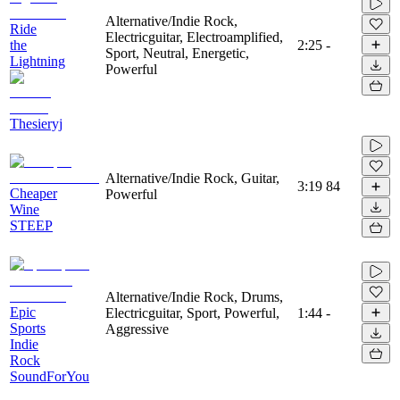
Alternative/Indie Rock,
Ride
Electricguitar, Electroamplified,
the
2:25
-
Sport, Neutral, Energetic,
Lightning
Powerful
Thesieryj
Alternative/Indie Rock, Guitar,
3:19
84
Cheaper
Powerful
Wine
STEEP
Alternative/Indie Rock, Drums,
Epic
Electricguitar, Sport, Powerful,
1:44
-
Sports
Aggressive
Indie
Rock
SoundForYou