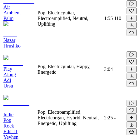
Air
Ambient
Pop, Electricguitar,
Palm
Electroamplified, Neutral,
1:55
110
Uplifting
Nazar
Hrushko
Pop, Electricguitar, Happy,
Play
3:04
-
Energetic
Along
Adi
Ursu
Pop, Electroamplified,
Indie
Electricorgan, Hybrid, Neutral,
2:25
-
Pop
Energetic, Uplifting
Rock
Edit 11
Yevhen