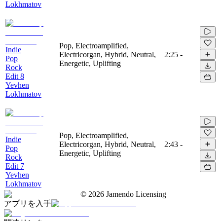
Lokhmatov
Pop, Electroamplified,
Indie
Electricorgan, Hybrid, Neutral,
2:25
-
Pop
Energetic, Uplifting
Rock
Edit 8
Yevhen
Lokhmatov
Pop, Electroamplified,
Indie
Electricorgan, Hybrid, Neutral,
2:43
-
Pop
Energetic, Uplifting
Rock
Edit 7
Yevhen
Lokhmatov
©
2026
Jamendo Licensing
アプリを入手