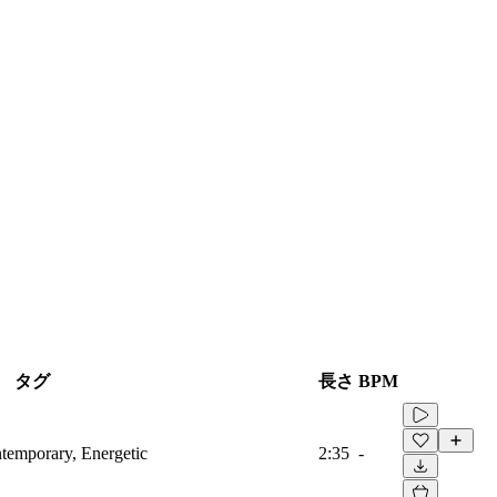
タグ
長さ
BPM
ntemporary, Energetic
2:35
-