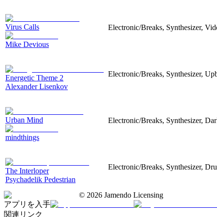
Virus Calls
Electronic/Breaks, Synthesizer, Vi
Mike Devious
Electronic/Breaks, Synthesizer, Upb
Energetic Theme 2
Alexander Lisenkov
Urban Mind
Electronic/Breaks, Synthesizer, Dar
mindthings
Electronic/Breaks, Synthesizer, D
The Interloper
Psychadelik Pedestrian
©
2026
Jamendo Licensing
アプリを入手
関連リンク