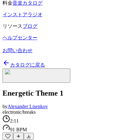
料金
音楽カタログ
インストアラジオ
リソース
ブログ
ヘルプセンター
お問い合わせ
カタログに戻る
Energetic Theme 1
by
Alexander Lisenkov
electronic/breaks
2:11
91 BPM