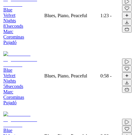
Blue
Velvet
Blues, Piano, Peaceful
1:23
-
Nights
83seconds
Marc
Corominas
Pujadó
Blue
Velvet
Blues, Piano, Peaceful
0:58
-
Nights
58seconds
Marc
Corominas
Pujadó
Blue