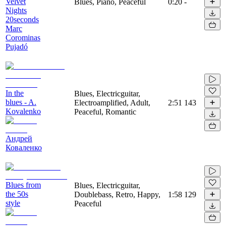
Velvet
Blues, Piano, Peaceful
0:20
-
Nights
20seconds
Marc
Corominas
Pujadó
In the
Blues, Electricguitar,
blues - A.
Electroamplified, Adult,
2:51
143
Kovalenko
Peaceful, Romantic
Андрей
Коваленко
Blues from
Blues, Electricguitar,
the 50s
Doublebass, Retro, Happy,
1:58
129
style
Peaceful