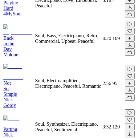
Electricpiano, Love, Emotional,
3:18
-
Playing
Peaceful
Hard
4MySoul
Soul, Bass, Electricpiano, Retro,
Back
4:20
109
Commercial, Upbeat, Peaceful
in the
Day
Malone
Soul, Electroamplified,
Not
2:56
95
Electricpiano, Peaceful, Romantic
So
Simple
Nick
Gordy
Soul, Synthesizer, Electricpiano,
3:52
120
Parting
Peaceful, Sentimental
Nick