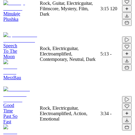
Rock, Guitar, Electricguitar,
Filmscore, Mystery, Film,
3:15
120
Minułaje
Dark
Plushka
Speech
Rock, Electricguitar,
To The
Electroamplified,
5:13
-
Moon
Contemporary, Neutral, Dark
MerzBau
Good
Rock, Electricguitar,
Time
Electroamplified, Action,
3:34
-
Past So
Emotional
Fast