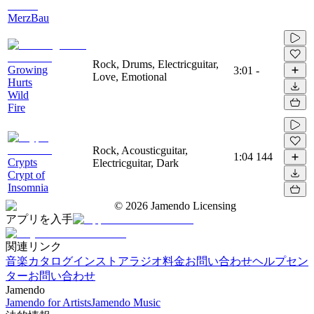
MerzBau
Rock, Drums, Electricguitar,
Growing
3:01
-
Love, Emotional
Hurts
Wild
Fire
Rock, Acousticguitar,
1:04
144
Crypts
Electricguitar, Dark
Crypt of
Insomnia
©
2026
Jamendo Licensing
アプリを入手
関連リンク
音楽カタログ
インストアラジオ
料金
お問い合わせ
ヘルプセン
ター
お問い合わせ
Jamendo
Jamendo for Artists
Jamendo Music