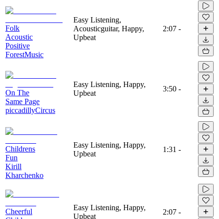
Easy Listening,
Folk
Acousticguitar, Happy,
2:07
-
Acoustic
Upbeat
Positive
ForestMusic
Easy Listening, Happy,
3:50
-
On The
Upbeat
Same Page
piccadillyCircus
Easy Listening, Happy,
Childrens
1:31
-
Upbeat
Fun
Kirill
Kharchenko
Easy Listening, Happy,
Cheerful
2:07
-
Upbeat