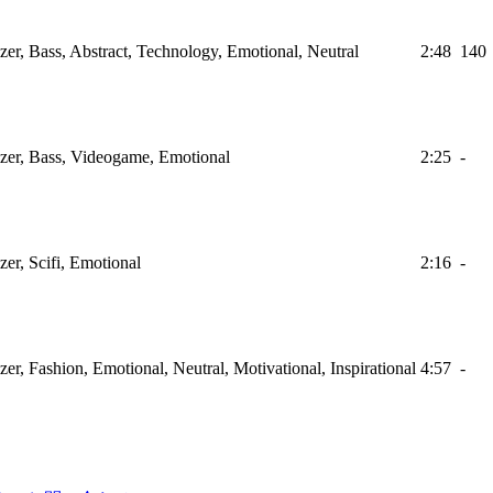
izer, Bass, Abstract, Technology, Emotional, Neutral
2:48
140
izer, Bass, Videogame, Emotional
2:25
-
zer, Scifi, Emotional
2:16
-
zer, Fashion, Emotional, Neutral, Motivational, Inspirational
4:57
-