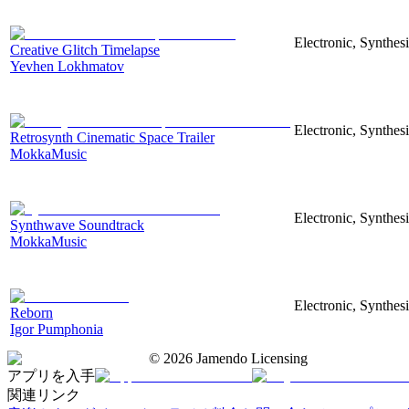
Electronic, Synthes
Creative Glitch Timelapse
Yevhen Lokhmatov
Electronic, Synthes
Retrosynth Cinematic Space Trailer
MokkaMusic
Electronic, Synthesi
Synthwave Soundtrack
MokkaMusic
Electronic, Synthesi
Reborn
Igor Pumphonia
©
2026
Jamendo Licensing
アプリを入手
関連リンク