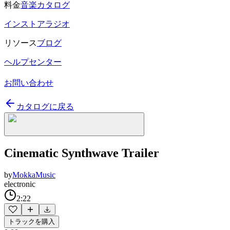
料金
音楽カタログ
インストアラジオ
リソース
ブログ
ヘルプセンター
お問い合わせ
カタログに戻る
Cinematic Synthwave Trailer
by
MokkaMusic
electronic
2:22
トラックを購入