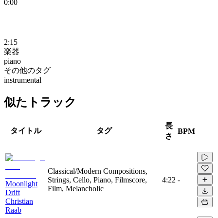
0:00
2:15
楽器
piano
その他のタグ
instrumental
似たトラック
長
タイトル
タグ
BPM
さ
Classical/Modern Compositions,
Strings, Cello, Piano, Filmscore,
4:22
-
Moonlight
Film, Melancholic
Drift
Christian
Raab