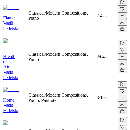
Classical/Modern Compositions,
2:42
-
Flame
Piano
Vasili
Haletski
Classical/Modern Compositions,
Breath
2:04
-
Piano
of
Air
Vasili
Haletski
Classical/Modern Compositions,
3:10
-
Home
Piano, Panflute
Vasili
Haletski