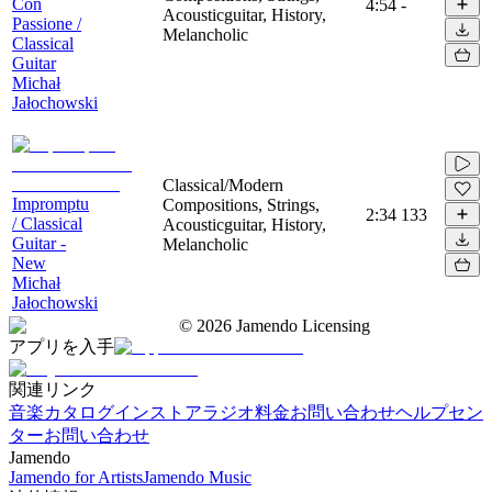
Con
4:54
-
Acousticguitar, History,
Passione /
Melancholic
Classical
Guitar
Michał
Jałochowski
Classical/Modern
Impromptu
Compositions, Strings,
2:34
133
/ Classical
Acousticguitar, History,
Guitar -
Melancholic
New
Michał
Jałochowski
©
2026
Jamendo Licensing
アプリを入手
関連リンク
音楽カタログ
インストアラジオ
料金
お問い合わせ
ヘルプセン
ター
お問い合わせ
Jamendo
Jamendo for Artists
Jamendo Music