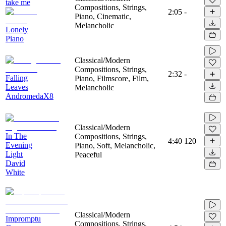
take me
Compositions, Strings,
2:05
-
Piano, Cinematic,
Melancholic
Lonely
Piano
Classical/Modern
Compositions, Strings,
2:32
-
Falling
Piano, Filmscore, Film,
Leaves
Melancholic
AndromedaX8
Classical/Modern
In The
Compositions, Strings,
4:40
120
Evening
Piano, Soft, Melancholic,
Light
Peaceful
David
White
Classical/Modern
Impromptu
Compositions, Strings,