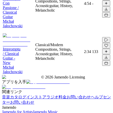
Compositions, Strings,
Con
4:54
-
Acousticguitar, History,
Passione /
Melancholic
Classical
Guitar
Michał
Jałochowski
Classical/Modern
Impromptu
Compositions, Strings,
2:34
133
/ Classical
Acousticguitar, History,
Guitar -
Melancholic
New
Michał
Jałochowski
©
2026
Jamendo Licensing
アプリを入手
関連リンク
音楽カタログ
インストアラジオ
料金
お問い合わせ
ヘルプセン
ター
お問い合わせ
Jamendo
Jamendo for Artists
Jamendo Music