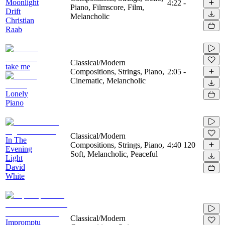
Moonlight
4:22
-
Piano, Filmscore, Film,
Drift
Melancholic
Christian
Raab
Classical/Modern
take me
Compositions, Strings, Piano,
2:05
-
Cinematic, Melancholic
Lonely
Piano
Classical/Modern
In The
Compositions, Strings, Piano,
4:40
120
Evening
Soft, Melancholic, Peaceful
Light
David
White
Classical/Modern
Impromptu