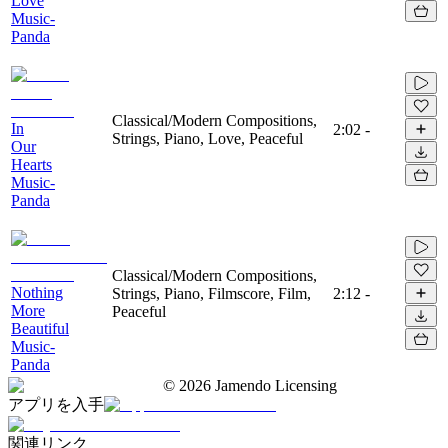
Love
Music-
Panda
Classical/Modern Compositions,
In
2:02
-
Strings, Piano, Love, Peaceful
Our
Hearts
Music-
Panda
Classical/Modern Compositions,
Nothing
Strings, Piano, Filmscore, Film,
2:12
-
More
Peaceful
Beautiful
Music-
Panda
©
2026
Jamendo Licensing
アプリを入手
関連リンク