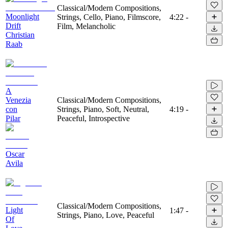
Classical/Modern Compositions,
Moonlight
Strings, Cello, Piano, Filmscore,
4:22
-
Drift
Film, Melancholic
Christian
Raab
A
Venezia
Classical/Modern Compositions,
con
Strings, Piano, Soft, Neutral,
4:19
-
Pilar
Peaceful, Introspective
Oscar
Avila
Classical/Modern Compositions,
Light
1:47
-
Strings, Piano, Love, Peaceful
Of