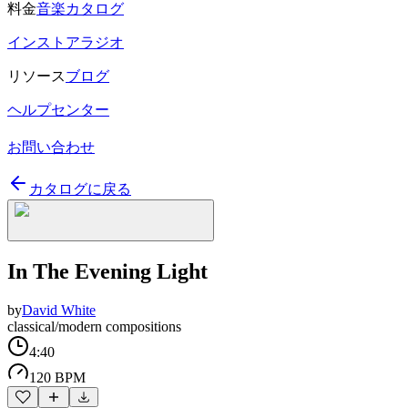
料金
音楽カタログ
インストアラジオ
リソース
ブログ
ヘルプセンター
お問い合わせ
カタログに戻る
In The Evening Light
by
David White
classical/modern compositions
4:40
120 BPM