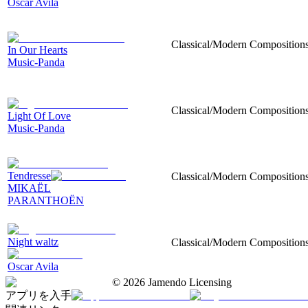
Oscar Avila
Classical/Modern Compositions,
In Our Hearts
Music-Panda
Classical/Modern Compositions,
Light Of Love
Music-Panda
Tendresse
Classical/Modern Compositions,
MIKAËL
PARANTHOËN
Night waltz
Classical/Modern Compositions, 
Oscar Avila
©
2026
Jamendo Licensing
アプリを入手