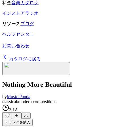
料金
音楽カタログ
インストアラジオ
リソース
ブログ
ヘルプセンター
お問い合わせ
カタログに戻る
Nothing More Beautiful
by
Music-Panda
classical/modern compositions
2:12
トラックを購入