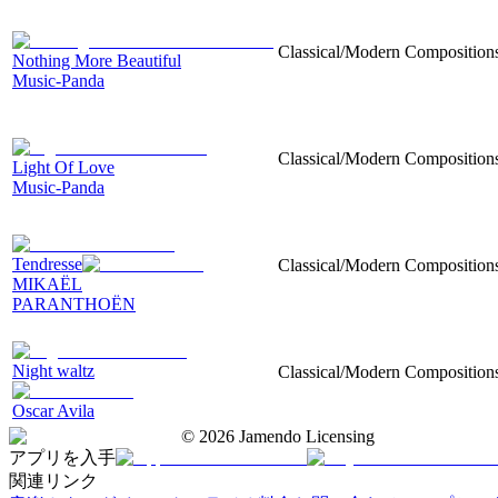
Classical/Modern Compositions,
Nothing More Beautiful
Music-Panda
Classical/Modern Compositions,
Light Of Love
Music-Panda
Tendresse
Classical/Modern Compositions,
MIKAËL
PARANTHOËN
Night waltz
Classical/Modern Compositions, 
Oscar Avila
©
2026
Jamendo Licensing
アプリを入手
関連リンク