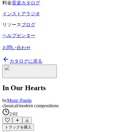
料金
音楽カタログ
インストアラジオ
リソース
ブログ
ヘルプセンター
お問い合わせ
カタログに戻る
In Our Hearts
by
Music-Panda
classical/modern compositions
2:02
トラックを購入