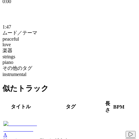
0:00
1:47
ムード／テーマ
peaceful
love
楽器
strings
piano
その他のタグ
instrumental
似たトラック
長
タイトル
タグ
BPM
さ
A