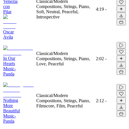
Venezia
Classical/Modern
con
Compositions, Strings, Piano,
4:19
-
Pilar
Soft, Neutral, Peaceful,
Introspective
Oscar
Avila
Classical/Modern
In Our
Compositions, Strings, Piano,
2:02
-
Hearts
Love, Peaceful
Music-
Panda
Classical/Modern
Nothing
Compositions, Strings, Piano,
2:12
-
More
Filmscore, Film, Peaceful
Beautiful
Music-
Panda