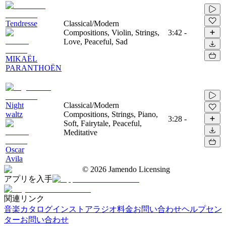
Tendresse
Classical/Modern
Compositions, Violin, Strings,
3:42
-
Love, Peaceful, Sad
MIKAËL
PARANTHOËN
Night
Classical/Modern
waltz
Compositions, Strings, Piano,
3:28
-
Soft, Fairytale, Peaceful,
Meditative
Oscar
Avila
©
2026
Jamendo Licensing
アプリを入手
関連リンク
音楽カタログ
インストアラジオ
料金
お問い合わせ
ヘルプセン
ター
お問い合わせ